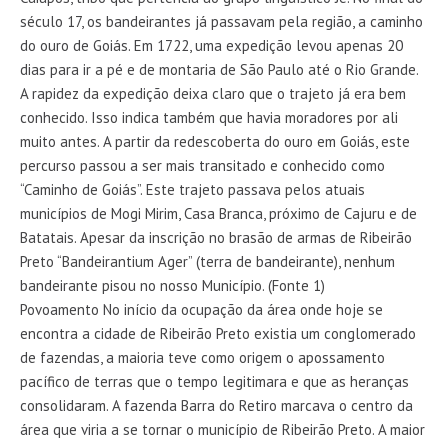
século 17, os bandeirantes já passavam pela região, a caminho
do ouro de Goiás. Em 1722, uma expedição levou apenas 20
dias para ir a pé e de montaria de São Paulo até o Rio Grande.
A rapidez da expedição deixa claro que o trajeto já era bem
conhecido. Isso indica também que havia moradores por ali
muito antes. A partir da redescoberta do ouro em Goiás, este
percurso passou a ser mais transitado e conhecido como
“Caminho de Goiás”. Este trajeto passava pelos atuais
municípios de Mogi Mirim, Casa Branca, próximo de Cajuru e de
Batatais. Apesar da inscrição no brasão de armas de Ribeirão
Preto “Bandeirantium Ager” (terra de bandeirante), nenhum
bandeirante pisou no nosso Município. (Fonte 1)
Povoamento No início da ocupação da área onde hoje se
encontra a cidade de Ribeirão Preto existia um conglomerado
de fazendas, a maioria teve como origem o apossamento
pacífico de terras que o tempo legitimara e que as heranças
consolidaram. A fazenda Barra do Retiro marcava o centro da
área que viria a se tornar o município de Ribeirão Preto. A maior