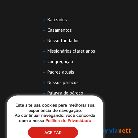
Batizados
Casamentos
Nosso fundador
Missionários claretianos
Congregação
Padres atuais
Nossos párocos
Palavra do pároco
Famílias claretianas
by via
nett
Todos direitos reservados - Rosario RP ©
2026