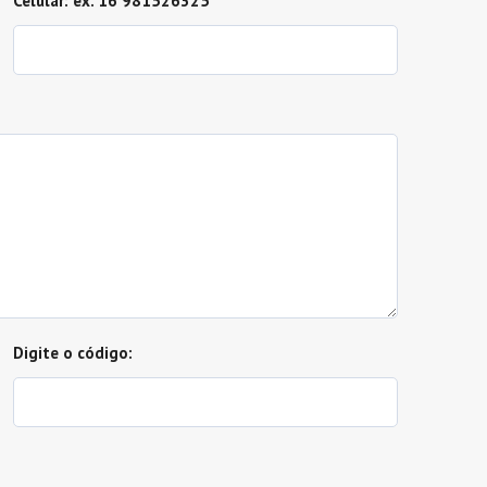
Celular: ex. 16 981526325
Digite o código: