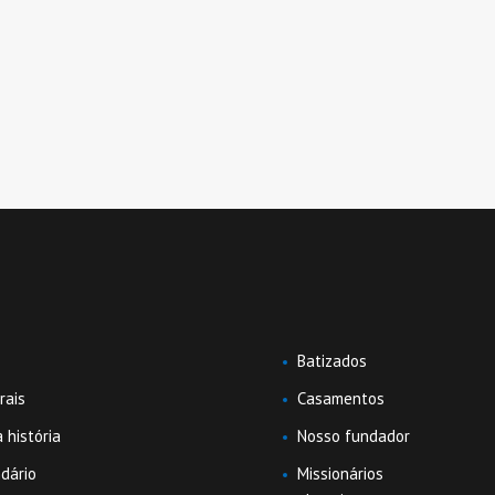
U
Batizados
rais
Casamentos
 história
Nosso fundador
dário
Missionários