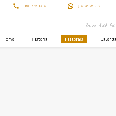
(16) 3625-1336
(16) 98106-7291
Bom dia! A
Home
História
Pastorais
Calendá