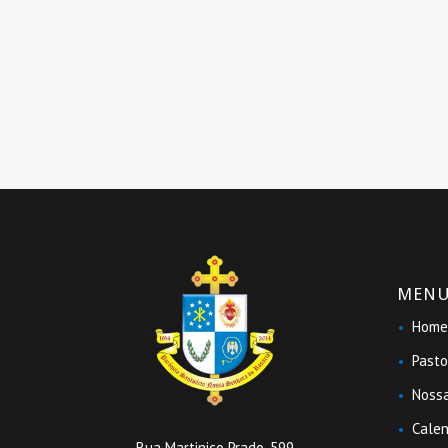
MEN
Home
Pasto
Nossa
Calen
Rua Martinico Prado, 599