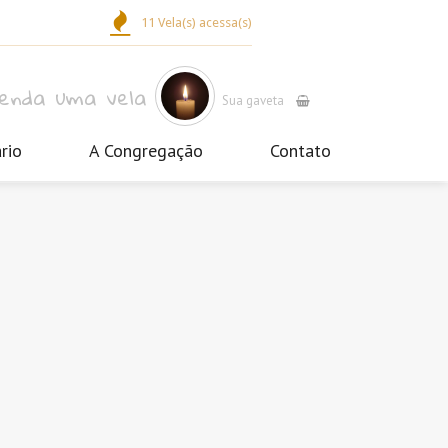
11 Vela(s) acessa(s)
cenda uma vela
Sua gaveta
rio
A Congregação
Contato