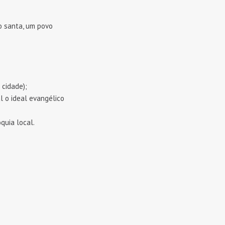
o santa, um povo
 cidade);
l o ideal evangélico
uia local.