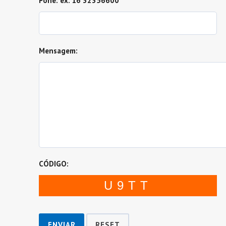
Fone: ex. 16 32356600
Mensagem:
CÓDIGO:
U9TT
ENVIAR
RESET