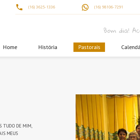
(16) 3625-1336
(16) 98106-7291
Bom dia! A
Home
História
Pastorais
Calendá
S TUDO DE MIM,
AIS MEUS