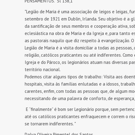
PENSAMENTOS.” Sl 138,1
"Legião de Maria é uma associação de leigos e leigas, f
setembro de 1921 em Dublin, Irlanda. Seu objetivo é a g
da santificação de seus membros e cooperação ativa, so
eclesiástica na obra de Maria e da Igreja e, para tanto 
as pastorais naquilo que diz respeito à evangelização. O
Legião de Maria é a visita domiciliar a todas as pessoas,
religião, católicos praticantes ou até indiferentes. Como
Igreja e do Pároco, os legionários atuam nas diversas pas
território nacional.
Podemos citar alguns tipos de trabalho: Visita aos doent
hospitais, visita às famílias enlutadas e a idosos, trab
carentes, enfim, com todas as pessoas que, de algum mo
necessitando de uma palavra de conforto, de esperança, 
E “finalmente” é bom ser Legionário porque, sem perten
até os católicos praticantes enfraquecem e correm o ris
se tornarem indiferentes. "
Dalva Oliveira Pimentel dos Santos