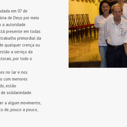
undada em 07 de
lória de Deus por meio
b a autoridade
está presente em todas
 trabalho primordial da
 de qualquer crença ou
 estão a serviço da
torais, por todo o
es no lar e nos
alho com menores
do, estão
de solidariedade.
cer a algum movimento,
co de, pouco a pouco,