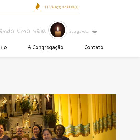
11 Vela(s) acessa(s)
cenda uma vela
Sua gaveta
rio
A Congregação
Contato