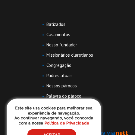
Batizados
Casamentos
Nosso fundador
Missionários claretianos
Congregação
Padres atuais
Nossos párocos
Palavra do pároco
Famílias claretianas
by via
nett
Todos direitos reservados - Rosario RP ©
2026