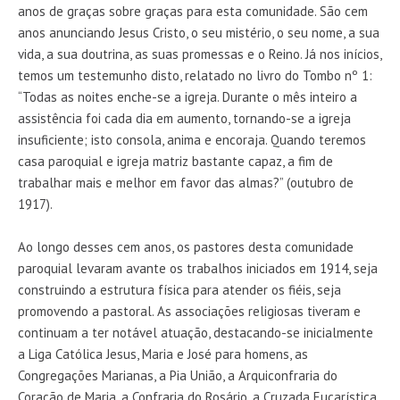
anos de graças sobre graças para esta comunidade. São cem
anos anunciando Jesus Cristo, o seu mistério, o seu nome, a sua
vida, a sua doutrina, as suas promessas e o Reino. Já nos inícios,
temos um testemunho disto, relatado no livro do Tombo nº 1:
“Todas as noites enche-se a igreja. Durante o mês inteiro a
assistência foi cada dia em aumento, tornando-se a igreja
insuficiente; isto consola, anima e encoraja. Quando teremos
casa paroquial e igreja matriz bastante capaz, a fim de
trabalhar mais e melhor em favor das almas?” (outubro de
1917).
Ao longo desses cem anos, os pastores desta comunidade
paroquial levaram avante os trabalhos iniciados em 1914, seja
construindo a estrutura física para atender os fiéis, seja
promovendo a pastoral. As associações religiosas tiveram e
continuam a ter notável atuação, destacando-se inicialmente
a Liga Católica Jesus, Maria e José para homens, as
Congregações Marianas, a Pia União, a Arquiconfraria do
Coração de Maria, a Confraria do Rosário, a Cruzada Eucarística